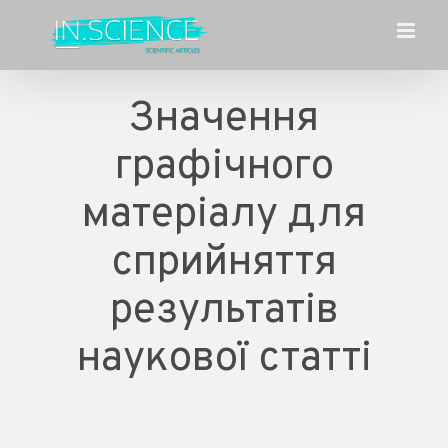
Skip
to
content
Значення
графічного
матеріалу для
сприйняття
результатів
наукової статті