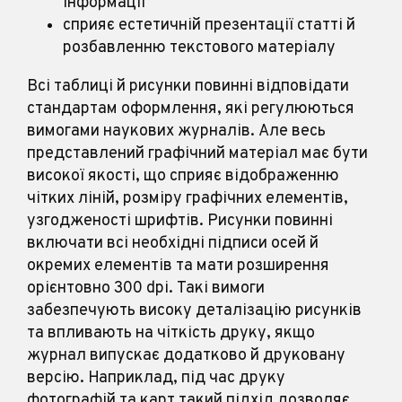
інформації
сприяє естетичній презентації статті й
розбавленню текстового матеріалу
Всі таблиці й рисунки повинні відповідати
стандартам оформлення, які регулюються
вимогами наукових журналів. Але весь
представлений графічний матеріал має бути
високої якості, що сприяє відображенню
чітких ліній, розміру графічних елементів,
узгодженості шрифтів. Рисунки повинні
включати всі необхідні підписи осей й
окремих елементів та мати розширення
орієнтовно 300 dpi. Такі вимоги
забезпечують високу деталізацію рисунків
та впливають на чіткість друку, якщо
журнал випускає додатково й друковану
версію. Наприклад, під час друку
фотографій та карт такий підхід дозволяє