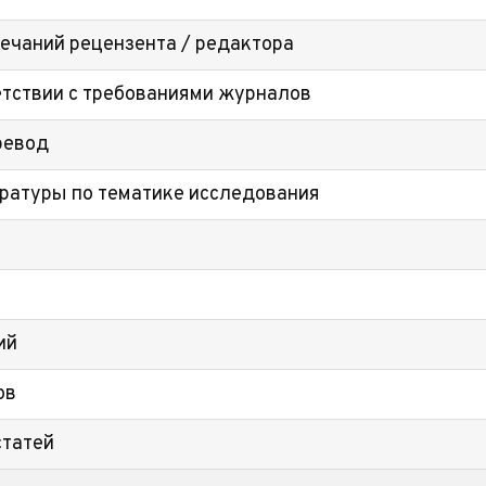
мечаний рецензента / редактора
етствии с требованиями журналов
ревод
ратуры по тематике исследования
ий
ов
статей