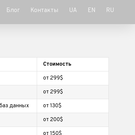
Блог
Контакты
UA
EN
RU
Стоимость
от 299$
от 299$
 баз данных
от 130$
от 200$
от 150$