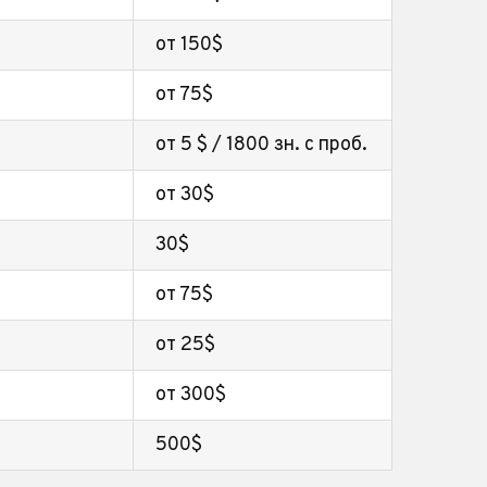
от 150$
от 75$
от 5 $ / 1800 зн. с проб.
от 30$
30$
от 75$
от 25$
от 300$
500$