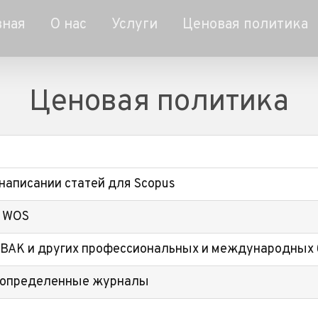
вная
О нас
Услуги
Ценовая политика
Ценовая политика
аписании статей для Scopus
я WOS
 ВАК и других профессиональных и международных
д определенные журналы