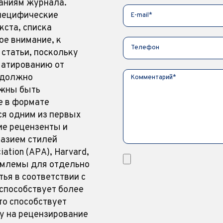
ваниям журнала.
пецифические
кста, списка
ое внимание, к
статьи, поскольку
матированию от
 должно
лжны быть
е в формате
ся одним из первых
ие рецензенты и
разием стилей
ation (АРА), Harvard,
иемлемы для отдельно
ья в соответствии с
способствует более
то способствует
у на рецензирование