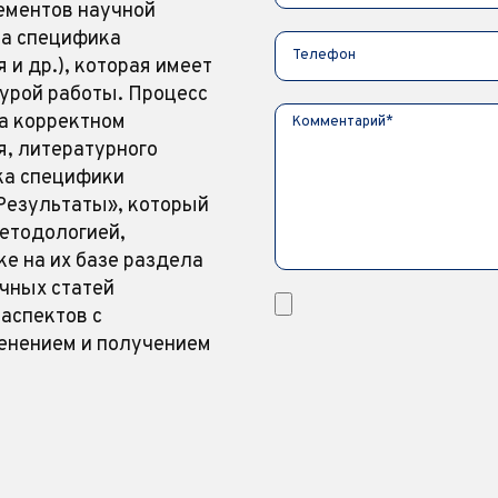
ементов научной
на специфика
 и др.), которая имеет
урой работы. Процесс
а корректном
, литературного
ка специфики
Результаты», который
етодологией,
е на их базе раздела
чных статей
аспектов с
енением и получением