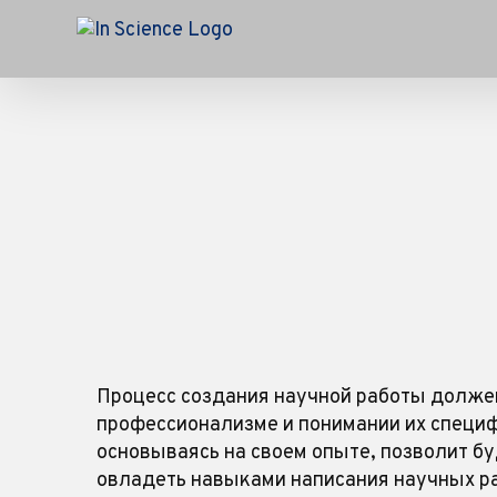
Skip
to
content
Процесс создания научной работы долже
профессионализме и понимании их специ
основываясь на своем опыте, позволит б
овладеть навыками написания научных ра